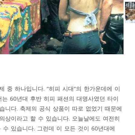
축제 중 하나입니다
. “
히피 시대
“
의 한가운데에 이
서는
60
년대 후반 히피 패션의 대명사였던 타이
있습니다
.
축제의 공식 상품이 따로 없었기 때문에
 의상이라고 할 수 있습니다
.
오늘날에도 여전히
 수 있습니다
.
그런데 이 모든 것이
60
년대에