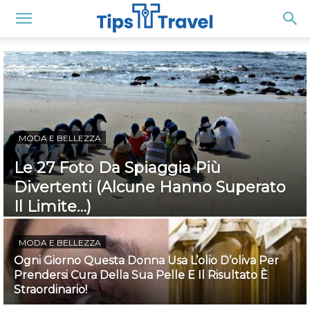
MODA E BELLEZZA
Le 27 Foto Da Spiaggia Più
Divertenti (Alcune Hanno Superato
Il Limite…)
MODA E BELLEZZA
Ogni Giorno Questa Donna Usa L’olio D’oliva Per
Prendersi Cura Della Sua Pelle E Il Risultato È
Straordinario!