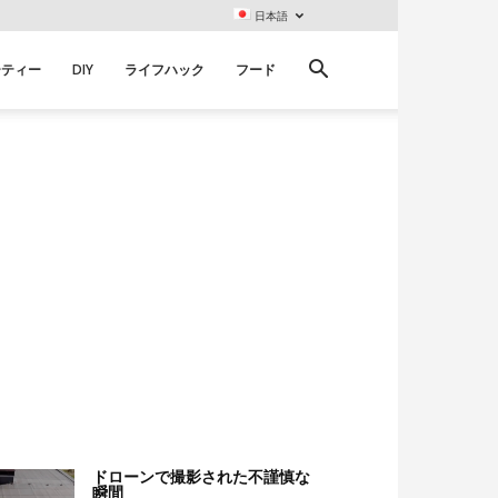
日本語
ーティー
DIY
ライフハック
フード
ドローンで撮影された不謹慎な
瞬間