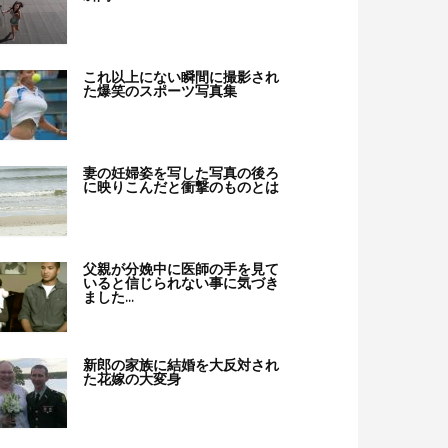
これ以上にない瞬間に撮影され
た爆笑のスポーツ写真集
妻の妊婦姿を写した写真の後ろ
に映りこんだと衝撃のものとは
父親が分娩中に医師の手を見て
いると信じられない事に気づき
ました…
新郎の家族に結婚を大反対され
た花嫁の大変身