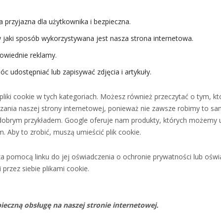
ła przyjazna dla użytkownika i bezpieczna.
 w jaki sposób wykorzystywana jest nasza strona internetowa.
owiednie reklamy.
c udostępniać lub zapisywać zdjęcia i artykuły.
 pliki cookie w tych kategoriach. Możesz również przeczytać o tym, k
zania naszej strony internetowej, ponieważ nie zawsze robimy to sam
o dobrym przykładem. Google oferuje nam produkty, których możemy u
m. Aby to zrobić, muszą umieścić plik cookie.
 za pomocą linku do jej oświadczenia o ochronie prywatności lub ośw
przez siebie plikami cookie.
ieczną obsługę na naszej stronie internetowej.