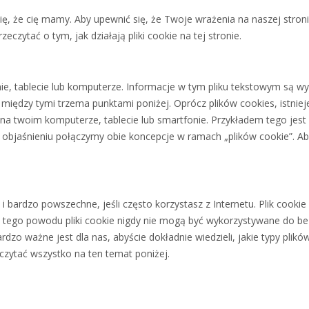
ię, że cię mamy. Aby upewnić się, że Twoje wrażenia na naszej stroni
zytać o tym, jak działają pliki cookie na tej stronie.
nie, tablecie lub komputerze. Informacje w tym pliku tekstowym są 
 między tymi trzema punktami poniżej. Oprócz plików cookies, istnie
 na twoim komputerze, tablecie lub smartfonie. Przykładem tego jest
ym objaśnieniu połączymy obie koncepcje w ramach „plików cookie”. Ab
i bardzo powszechne, jeśli często korzystasz z Internetu. Plik cooki
. Z tego powodu pliki cookie nigdy nie mogą być wykorzystywane do 
dzo ważne jest dla nas, abyście dokładnie wiedzieli, jakie typy plik
czytać wszystko na ten temat poniżej.