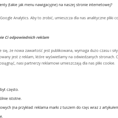
nty (takie jak menu nawigacyjne) na naszej stronie internetowej?
gle Analytics. Aby to zrobić, umieszcza dla nas analityczne pliki co
nie Ci odpowiednich reklam
ie się, że nowa zawartość jest publikowana, wymaga dużo czasu i sił
wany jest z reklam, które wyświetlamy na odwiedzanych stronach. Chc
o osiągnąć, nasi partnerzy reklamowi umieszczają dla nas pliki cookie.
byt często.
lnie istotne.
wych (na przykład: reklama marki z tuszem do rzęs wraz z artykułem
e.