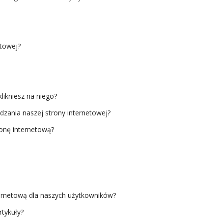
:
etowej?
likniesz na niego?
dzania naszej strony internetowej?
ronę internetową?
rnetową dla naszych użytkowników?
rtykuły?