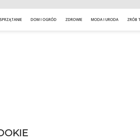
SPRZĄTANIE
DOM I OGRÓD
ZDROWIE
MODA I URODA
ZRÓB 
OOKIE