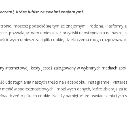
rzeczami, które lubisz ze swoimi znajomymi
stronie, możesz podzielić się tym ze znajomymi i rodziną. Platformy 
ianie, pozwalając nam umieszczać przyciski udostępniania na naszej st
ściowych umieszczają plik cookie, dzięki czemu mogą rozpoznawać Ci
rony internetowej, kiedy jesteś zalogowany w wybranych mediach spo
ść udostępniania naszych treści na Facebooku, Instagramie i Pintere
w mediów społecznościowych i możliwych danych, które zbierają za 
oświadczeń o plikach cookie. Należy pamiętać, że oświadczenia tych s